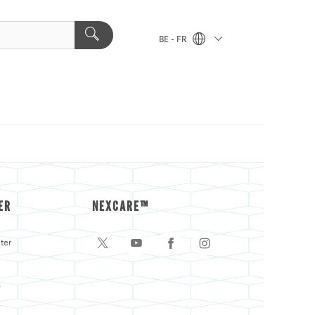
BE - FR
ER
NEXCARE™
ter
e