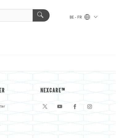
BE - FR
ER
NEXCARE™
ter
e